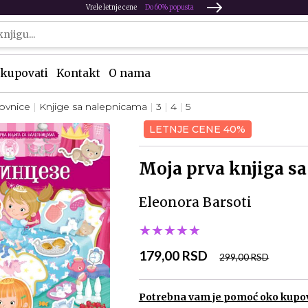
Vrele letnje cene
Do 60% popusta
kupovati
Kontakt
O nama
kovnice
Knjige sa nalepnicama
3
4
5
LETNJE CENE 40%
Moja prva knjiga s
Eleonora Barsoti
★★★★★
★★★★★
★★★★★
179,00 RSD
299,00 RSD
Potrebna vam je pomoć oko kupo