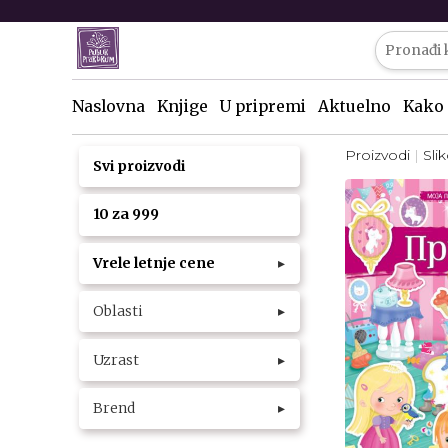
Naslovna
Knjige
U pripremi
Aktuelno
Kako 
Proizvodi
Sli
Svi proizvodi
10 za 999
Vrele letnje cene
▸
Oblasti
▸
Uzrast
▸
Brend
▸