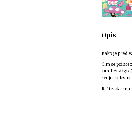
Opis
Kako je prediva
Čim se princeza
Omiljena igrač
svoju čudesnu 
Reši zadatke, o