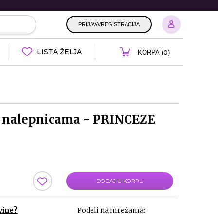
PRIJAVA/REGISTRACIJA
LISTA ŽELJA
0
KORPA (
)
a nalepnicama - PRINCEZE
DODAJ U KORPU
vine?
Podeli na mrežama: