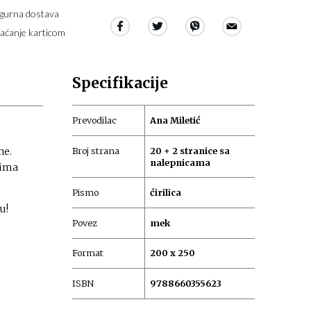
igurna dostava
laćanje karticom
Specifikacije
Prevodilac
Ana Miletić
Broj strana
20 + 2 stranice sa
ne.
nalepnicama
 ima
Pismo
ćirilica
u!
Povez
mek
Format
200 x 250
ISBN
9788660355623