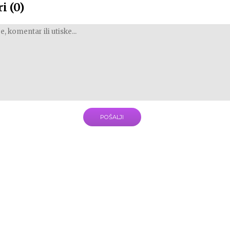
i (0)
POŠALJI