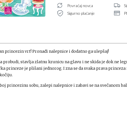
Povraćaj novca
S
Sigurno plaćanje
P
n princezin vrt! Pronađi nalepnice i dodatno ga ulepšaj!
 probudi, stavlja zlatnu krunicu na glavu i ne skida je dok ne leg
ka princeze je plišani jednorog. I zna se da svaka prava princeza
kočiju.
boj princezinu sobu, zalepi nalepnice i zabavi se na svečanom bal