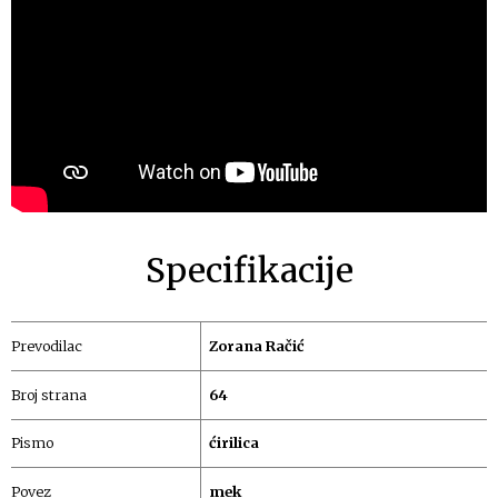
Specifikacije
Prevodilac
Zorana Račić
Broj strana
64
Pismo
ćirilica
Povez
mek