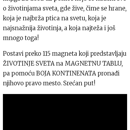
o životinjama sveta, gde žive, čime se hrane,
koja je najbrža ptica na svetu, koja je
najsnažnija životinja, a koja najteža i još
mnogo toga!
Postavi preko 115 magneta koji predstavljaju
ŽIVOTINJE SVETA na MAGNETNU TABLU,
pa pomoću BOJA KONTINENATA pronađi
njihovo pravo mesto. Srećan put!