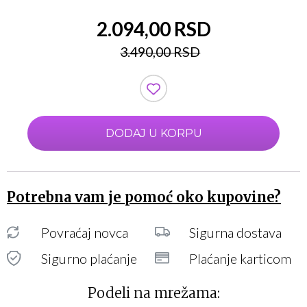
2.094,00 RSD
3.490,00 RSD
DODAJ U KORPU
Potrebna vam je pomoć oko kupovine?
Povraćaj novca
Sigurna dostava
Sigurno plaćanje
Plaćanje karticom
Podeli na mrežama: