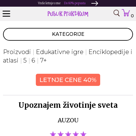
Vrele letnje cene
Do 60% popusta
0
KATEGORIJE
Proizvodi
Edukativne igre
Enciklopedije i
atlasi
5
6
7+
LETNJE CENE 40%
Upoznajem životinje sveta
AUZOU
★★★★★
★★★★★
★★★★★