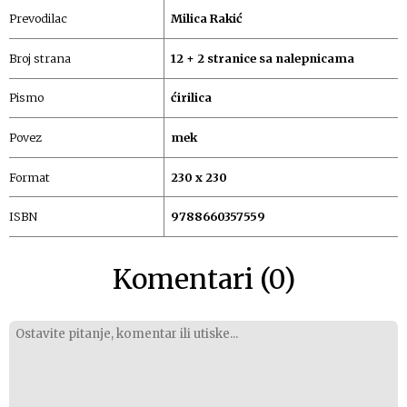
Prevodilac
Milica Rakić
Broj strana
12 + 2 stranice sa nalepnicama
Pismo
ćirilica
Povez
mek
Format
230 x 230
ISBN
9788660357559
Komentari (0)