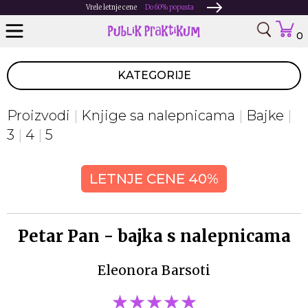
Vrele letnje cene
Do 60% popusta
0
KATEGORIJE
Proizvodi
Knjige sa nalepnicama
Bajke
3
4
5
LETNJE CENE 40%
Petar Pan - bajka s nalepnicama
Eleonora Barsoti
★★★★★
★★★★★
★★★★★