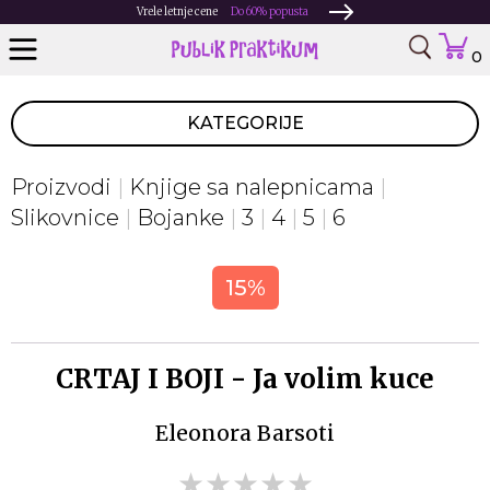
Vrele letnje cene
Do 60% popusta
0
KATEGORIJE
Proizvodi
Knjige sa nalepnicama
Slikovnice
Bojanke
3
4
5
6
15%
CRTAJ I BOJI - Ja volim kuce
Eleonora Barsoti
★★★★★
★★★★★
★★★★★