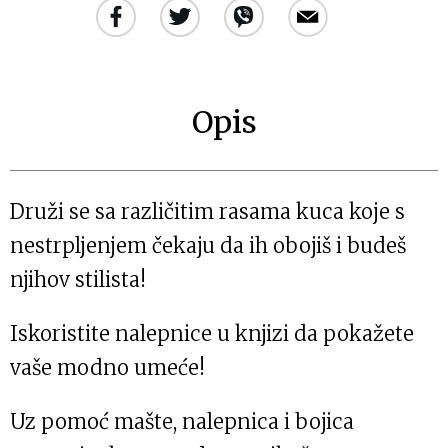
Opis
Druži se sa različitim rasama kuca koje s
nestrpljenjem čekaju da ih obojiš i budeš
njihov stilista!
Iskoristite nalepnice u knjizi da pokažete
vaše modno umeće!
Uz pomoć mašte, nalepnica i bojica