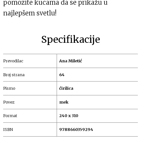
pomozite kucama da se prikažu u
najlepšem svetlu!
Specifikacije
Prevodilac
Ana Miletić
Broj strana
64
Pismo
ćirilica
Povez
mek
Format
240 x 310
ISBN
9788660359294