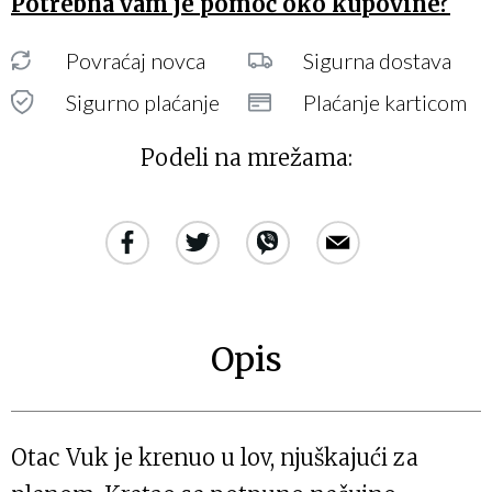
Potrebna vam je pomoć oko kupovine?
Povraćaj novca
Sigurna dostava
Sigurno plaćanje
Plaćanje karticom
Podeli na mrežama:
Opis
Otac Vuk je krenuo u lov, njuškajući za