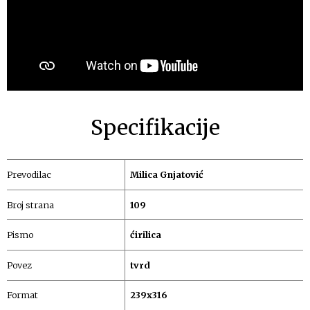
Specifikacije
Prevodilac
Milica Gnjatović
Broj strana
109
Pismo
ćirilica
Povez
tvrd
Format
239x316