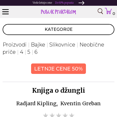
Vrele letnje cene
Do 60% popusta
0
KATEGORIJE
Proizvodi
Bajke
Slikovnice
Neobične
priče
4
5
6
LETNJE CENE 50%
Knjiga o džungli
Radjard Kipling
Kventin Greban
★★★★★
★★★★★
★★★★★