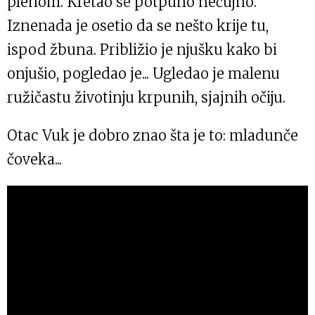
plenom. Kretao se potpuno nečujno.
Iznenada je osetio da se nešto krije tu,
ispod žbuna. Približio je njušku kako bi
onjušio, pogledao je... Ugledao je malenu
ružičastu životinju krpunih, sjajnih očiju.
Otac Vuk je dobro znao šta je to: mladunče
čoveka...