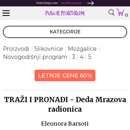
Vrele letnje cene
Do 60% popusta
0
KATEGORIJE
Proizvodi
Slikovnice
Mozgalice
Novogodišnji program
3
4
5
LETNJE CENE 60%
TRAŽI I PRONAĐI - Deda Mrazova
radionica
Eleonora Barsoti