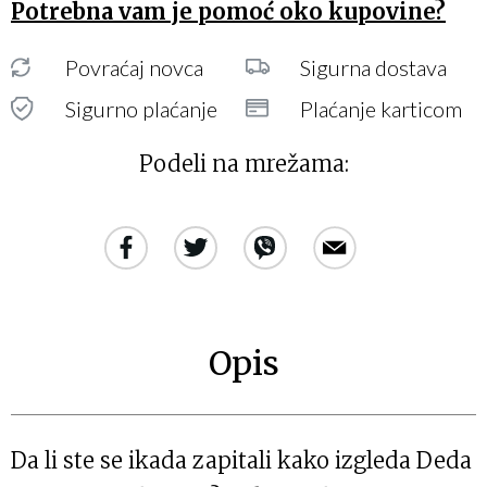
Potrebna vam je pomoć oko kupovine?
Povraćaj novca
Sigurna dostava
Sigurno plaćanje
Plaćanje karticom
Podeli na mrežama:
Opis
Da li ste se ikada zapitali kako izgleda Deda