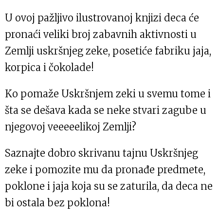
U ovoj pažljivo ilustrovanoj knjizi deca će
pronaći veliki broj zabavnih aktivnosti u
Zemlji uskršnjeg zeke, posetiće fabriku jaja,
korpica i čokolade!
Ko pomaže Uskršnjem zeki u svemu tome i
šta se dešava kada se neke stvari zagube u
njegovoj veeeeelikoj Zemlji?
Saznajte dobro skrivanu tajnu Uskršnjeg
zeke i pomozite mu da pronađe predmete,
poklone i jaja koja su se zaturila, da deca ne
bi ostala bez poklona!