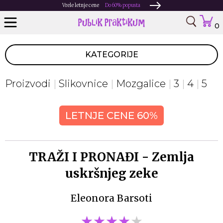
Vrele letnje cene
Do 60% popusta
0
KATEGORIJE
Proizvodi
Slikovnice
Mozgalice
3
4
5
LETNJE CENE 60%
TRAŽI I PRONAĐI - Zemlja
uskršnjeg zeke
Eleonora Barsoti
★★★★★
★★★★★
★★★★★