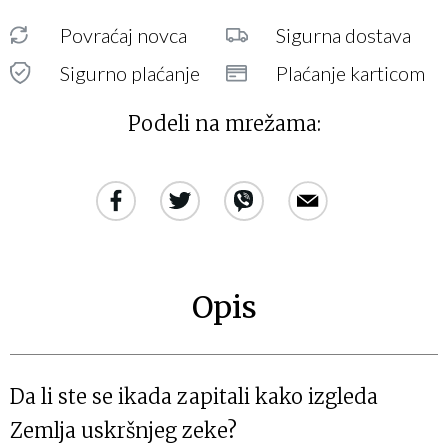
Povraćaj novca
Sigurna dostava
Sigurno plaćanje
Plaćanje karticom
Podeli na mrežama:
Opis
Da li ste se ikada zapitali kako izgleda
Zemlja uskršnjeg zeke?