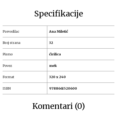
Specifikacije
Prevodilac
Ana Miletić
Broj strana
32
Pismo
ćirilica
Povez
mek
Format
320 x 240
ISBN
9788661520600
Komentari (0)