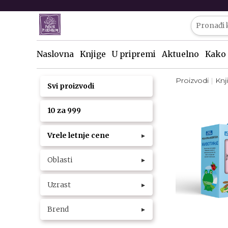
Naslovna
Knjige
U pripremi
Aktuelno
Kako 
Proizvodi
Knj
Svi proizvodi
10 za 999
Vrele letnje cene
▸
Oblasti
▸
Uzrast
▸
Brend
▸