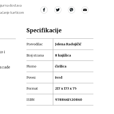
igurna dostava
laćanje karticom
Specifikacije
Prevodilac
Jelena Radojičić
o i
Broj strana
8 knjižica
Pismo
ćirilica
a rade
Povez
tvrd
Format
217 x 173 x 75
ISBN
9788661520860