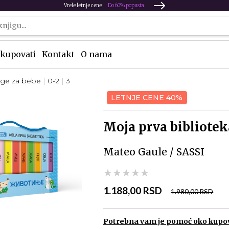
Vrele letnje cene
Do 60% popusta
kupovati
Kontakt
O nama
ige za bebe
0-2
3
LETNJE CENE 40%
Moja prva bibliotek
Mateo Gaule / SASSI
★★★★★
★★★★★
★★★★★
1.188,00 RSD
1.980,00 RSD
Potrebna vam je pomoć oko kupo