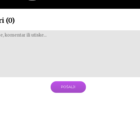
i (0)
POŠALJI