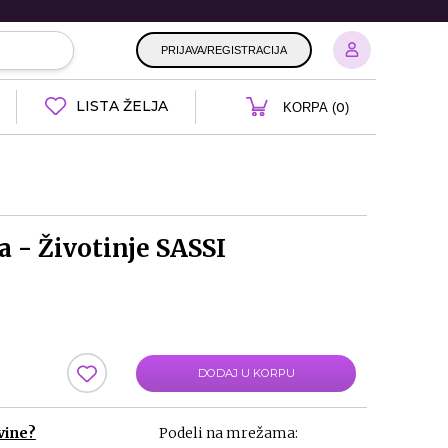
PRIJAVA/REGISTRACIJA
LISTA ŽELJA
0
KORPA (
)
a - Životinje SASSI
DODAJ U KORPU
vine?
Podeli na mrežama: