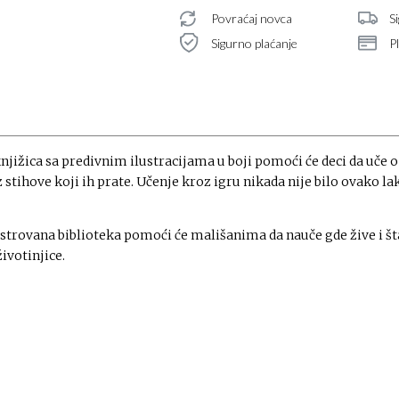
Povraćaj novca
S
Sigurno plaćanje
P
njižica sa predivnim ilustracijama u boji pomoći će deci da uče o
stihove koji ih prate. Učenje kroz igru nikada nije bilo ovako lak
ustrovana biblioteka pomoći će mališanima da nauče gde žive i št
ivotinjice.