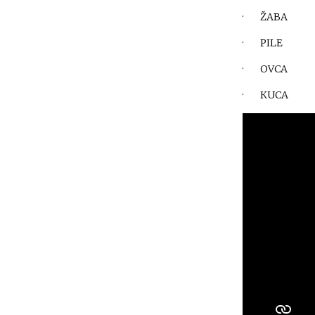
· ŽABA
· PILE
· OVCA
· КUCA