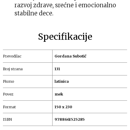
razvoj zdrave, srećne i emocionalno
stabilne dece.
Specifikacije
Prevodilac
Gordana Subotić
Broj strana
131
Pismo
latinica
Povez
mek
Format
150 x 230
ISBN
9788661525285