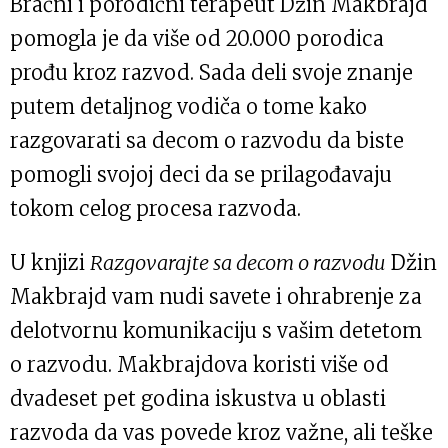
Bračni i porodični terapeut Džin Makbrajd
pomogla je da više od 20.000 porodica
prođu kroz razvod. Sada deli svoje znanje
putem detaljnog vodiča o tome kako
razgovarati sa decom o razvodu da biste
pomogli svojoj deci da se prilagođavaju
tokom celog procesa razvoda.
U knjizi
Razgovarajte sa decom o razvodu
Džin
Makbrajd vam nudi savete i ohrabrenje za
delotvornu komunikaciju s vašim detetom
o razvodu. Makbrajdova koristi više od
dvadeset pet godina iskustva u oblasti
razvoda da vas povede kroz važne, ali teške