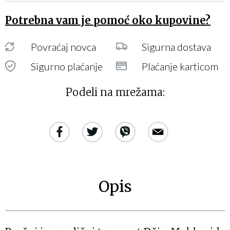
Potrebna vam je pomoć oko kupovine?
Povraćaj novca
Sigurna dostava
Sigurno plaćanje
Plaćanje karticom
Podeli na mrežama:
Opis