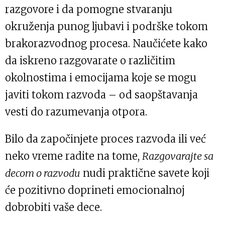
razgovore i da pomogne stvaranju
okruženja punog ljubavi i podrške tokom
brakorazvodnog procesa. Naučićete kako
da iskreno razgovarate o različitim
okolnostima i emocijama koje se mogu
javiti tokom razvoda – od saopštavanja
vesti do razumevanja otpora.
Bilo da započinjete proces razvoda ili već
neko vreme radite na tome,
Razgovarajte sa
decom o razvodu
nudi praktične savete koji
će pozitivno doprineti emocionalnoj
dobrobiti vaše dece.