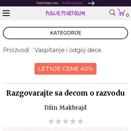
Vrele letnje cene
Do 60% popusta
0
KATEGORIJE
Proizvodi
Vaspitanje i odgoj dece
LETNJE CENE 40%
Razgovarajte sa decom o razvodu
Džin Makbrajd
★★★★★
★★★★★
★★★★★