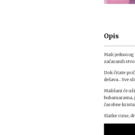
Opis
Mali jednorog 
začaranih stvo
Dok čitate prič
dešava... Sve sl
Mališani će už
bubamarama, p
čarobne krista
Slatke rime, di