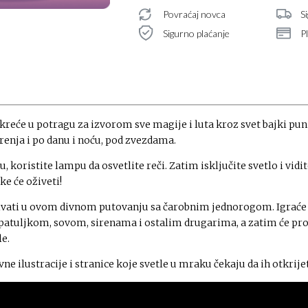
Povraćaj novca
S
Sigurno plaćanje
P
kreće u potragu za izvorom sve magije i luta kroz svet bajki pun
renja i po danu i noću, pod zvezdama.
u, koristite lampu da osvetlite reči. Zatim isključite svetlo i vidit
ike će oživeti!
ivati u ovom divnom putovanju sa čarobnim jednorogom. Igraće 
atuljkom, sovom, sirenama i ostalim drugarima, a zatim će pr
le.
vne ilustracije i stranice koje svetle u mraku čekaju da ih otkrije