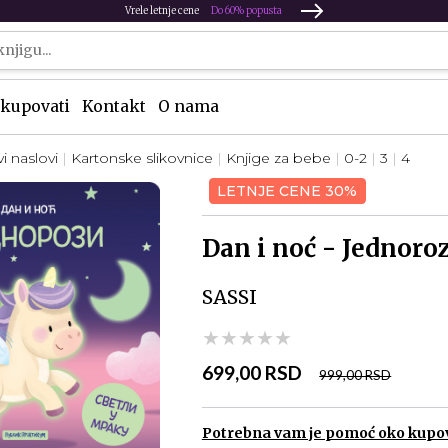
Vrele letnje cene
Do 60% popusta
kupovati
Kontakt
O nama
i naslovi
Kartonske slikovnice
Knjige za bebe
0-2
3
4
LETNJE CENE 30%
Dan i noć - Jednoroz
SASSI
★★★★★
★★★★★
★★★★★
699,00 RSD
999,00 RSD
Potrebna vam je pomoć oko kupo