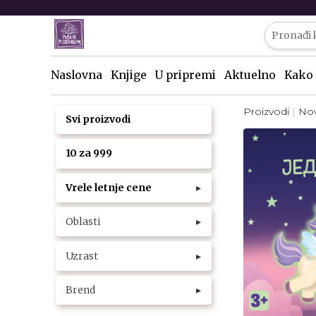
Naslovna
Knjige
U pripremi
Aktuelno
Kako 
Proizvodi
Nov
Svi proizvodi
10 za 999
Vrele letnje cene
▸
Oblasti
▸
Uzrast
▸
Brend
▸