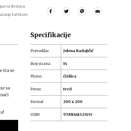
igurna dostava
laćanje karticom
Specifikacije
Prevodilac
Jelena Radojičić
Broj strana
14
e šta se
Pismo
ćirilica
se sa
Povez
tvrd
onaći
Format
200 x 200
te!
ISBN
9788661525155