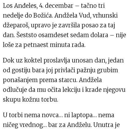
Los Anđ­eles, 4. decembar – tačno tri
nedelje do Božića. Andžela Vud, vrhunski
džeparoš, upravo je završila posao za taj
dan. Šeststo osamdeset sedam dolara – nije
loše za petnaest minuta rada.
Dok uz koktel proslavlja unosan dan, jedan
od gostiju bara joj privlači pažnju grubim
ponašanjem prema starcu. Andžela
odlučuje da mu očita lekciju i krade njegovu
skupu kožnu torbu.
U torbi nema novca… ni laptopa… nema
ničeg vrednog… bar za Andželu. Unutra je