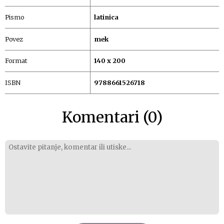
Pismo
latinica
Povez
mek
Format
140 x 200
ISBN
9788661526718
Komentari (0)