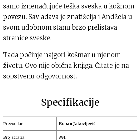
samo iznenađ­ujuće teška sveska u kožnom
povezu. Savladava je znatiželja i Andžela u
svom udobnom stanu brzo prelistava
stranice sveske.
Tada počinje najgori košmar u njenom
životu. Ovo nije obična knjiga. Čitate je na
sopstvenu odgovornost.
Specifikacije
Prevodilac
Boban Jakovljević
Broj strana
391