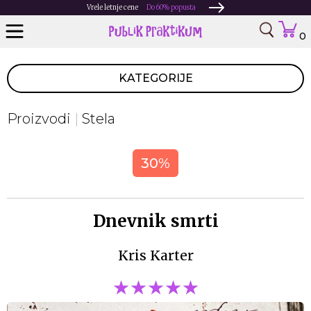
Vrele letnje cene
Do 60% popusta
0
KATEGORIJE
Proizvodi
Stela
30%
Dnevnik smrti
Kris Karter
★★★★★
★★★★★
★★★★★