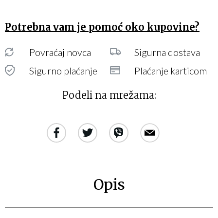
Potrebna vam je pomoć oko kupovine?
Povraćaj novca
Sigurna dostava
Sigurno plaćanje
Plaćanje karticom
Podeli na mrežama:
Opis