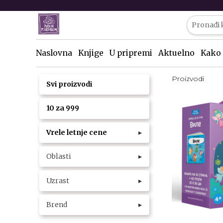
Naslovna
Knjige
U pripremi
Aktuelno
Kako 
Proizvodi
Svi proizvodi
10 za 999
Vrele letnje cene
▸
Oblasti
▸
Uzrast
▸
Brend
▸