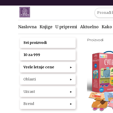
Naslovna
Knjige
U pripremi
Aktuelno
Kako 
Proizvodi
Svi proizvodi
10 za 999
Vrele letnje cene
▸
Oblasti
▸
Uzrast
▸
Brend
▸