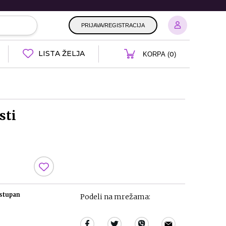
PRIJAVA/REGISTRACIJA
LISTA ŽELJA
0
KORPA (
)
sti
ostupan
Podeli na mrežama: