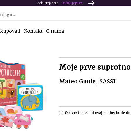
Vrele letnje cene
Do 60% popusta
kupovati
Kontakt
O nama
Moje prve suprotno
Mateo Gaule
SASSI
Obavesti me kad ovaj naslov bude d