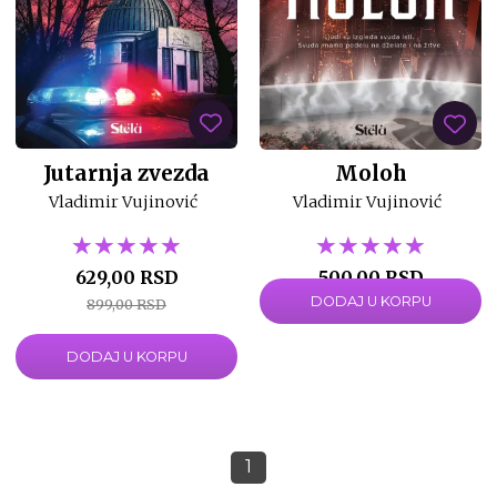
Jutarnja zvezda
Moloh
Vladimir Vujinović
Vladimir Vujinović
★★★★★
★★★★★
★★★★★
★★★★★
★★★★★
★★★★★
629,00 RSD
500,00 RSD
DODAJ U KORPU
899,00 RSD
999,00 RSD
DODAJ U KORPU
1