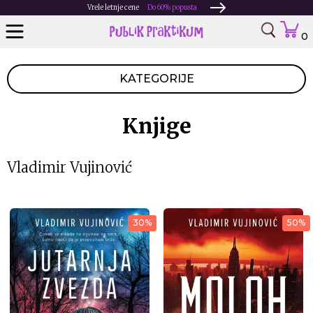
Vrele letnje cene
Do 60% popusta
0
KATEGORIJE
Knjige
Vladimir Vujinović
30%
50%