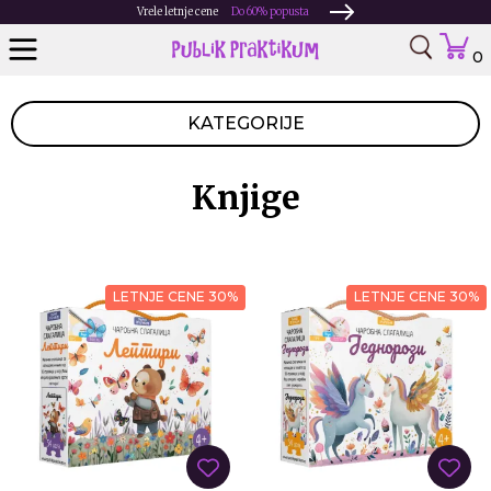
Vrele letnje cene
Do 60% popusta
0
KATEGORIJE
Knjige
LETNJE CENE 30%
LETNJE CENE 30%