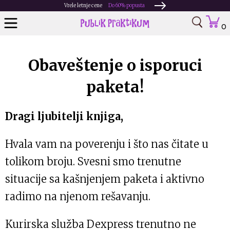
Vrele letnje cene
Do 60% popusta
0
Obaveštenje o isporuci
paketa!
Dragi ljubitelji knjiga,
Hvala vam na poverenju i što nas čitate u
tolikom broju. Svesni smo trenutne
situacije sa kašnjenjem paketa i aktivno
radimo na njenom rešavanju.
Kurirska služba Dexpress trenutno ne