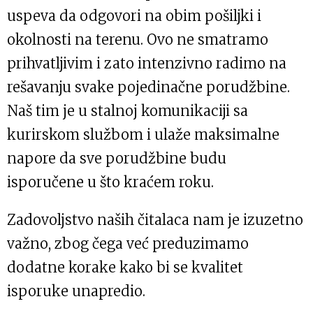
uspeva da odgovori na obim pošiljki i
okolnosti na terenu. Ovo ne smatramo
prihvatljivim i zato intenzivno radimo na
rešavanju svake pojedinačne porudžbine.
Naš tim je u stalnoj komunikaciji sa
kurirskom službom i ulaže maksimalne
napore da sve porudžbine budu
isporučene u što kraćem roku.
Zadovoljstvo naših čitalaca nam je izuzetno
važno, zbog čega već preduzimamo
dodatne korake kako bi se kvalitet
isporuke unapredio.