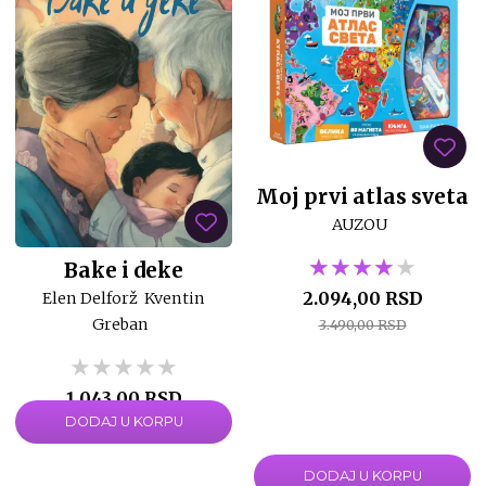
Moj prvi atlas sveta
AUZOU
★★★★★
★★★★★
★★★★★
Bake i deke
2.094,00 RSD
Elen Delforž
Kventin
Greban
3.490,00 RSD
★★★★★
★★★★★
★★★★★
1.043,00 RSD
DODAJ U KORPU
1.490,00 RSD
DODAJ U KORPU