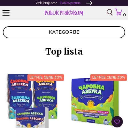
Vrele letnje cene
Do 60% popusta
0
KATEGORIJE
Top lista
LETNJE CENE 30%
LETNJE CENE 30%