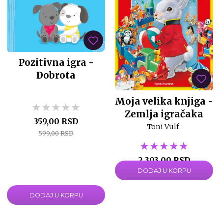
Pozitivna igra -
Dobrota
Moja velika knjiga -
★★★★★
★★★★★
★★★★★
Zemlja igračaka
359,00 RSD
Toni Vulf
599,00 RSD
★★★★★
★★★★★
★★★★★
2.303,00 RSD
DODAJ U KORPU
3.290,00 RSD
DODAJ U KORPU