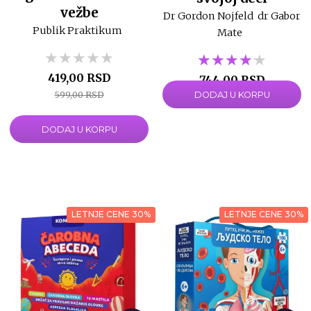
vežbe
Dr Gordon Nojfeld
dr Gabor
Publik Praktikum
Mate
★★★★★
★★★★★
★★★★★
★★★★★
★★★★★
★★★★★
419,00 RSD
744,00 RSD
599,00 RSD
DODAJ U KORPU
1.240,00 RSD
DODAJ U KORPU
LETNJE CENE 30%
LETNJE CENE 30%