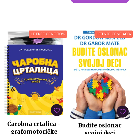
LETNJE CENE 30%
LETNJE CENE 40%
Čarobna crtalica -
Budite oslonac
grafomotoričke
svojoj deci