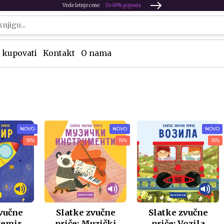
Vrele letnje cene
Do 60% popusta
 kupovati
Kontakt
O nama
NOVO
NOVO
NOVO
15%
15%
15%
vučne
Slatke zvučne
Slatke zvučne
vemir
priče: Muzički
priče: Vozila