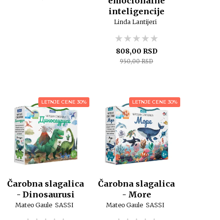
emocionalne
inteligencije
Linda Lantijeri
★★★★★
★★★★★
★★★★★
808,00 RSD
950,00 RSD
LETNJE CENE 30%
LETNJE CENE 30%
Čarobna slagalica
Čarobna slagalica
- Dinosaurusi
- More
Mateo Gaule
SASSI
Mateo Gaule
SASSI