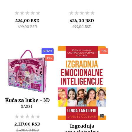
★★★★★
★★★★★
★★★★★
★★★★★
★★★★★
★★★★★
424,00 RSD
424,00 RSD
499,00 RSD
499,00 RSD
NOVO
15%
15%
Kuća za lutke - 3D
SASSI
★★★★★
★★★★★
★★★★★
2.117,00 RSD
Izgradnja
2.490,00 RSD