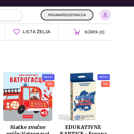
PRIJAVA/REGISTRACIJA
LISTA ŽELJA
0
KORPA (
)
NOVO
NOVO
15%
15%
Slatke zvučne
EDUKATIVNE
priče: Vatrogasci
KARTICE - Evropa