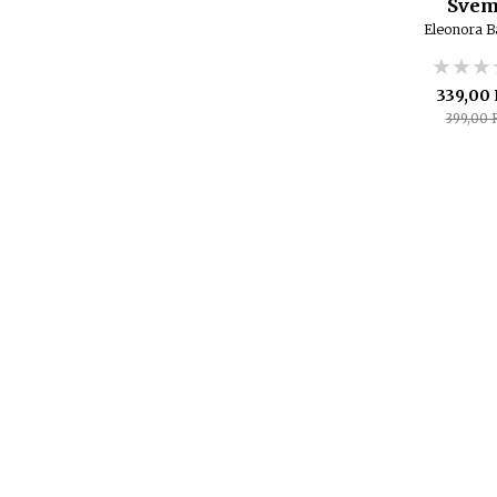
Svem
Eleonora B
★★★
★★★
★★★
339,00
399,00 