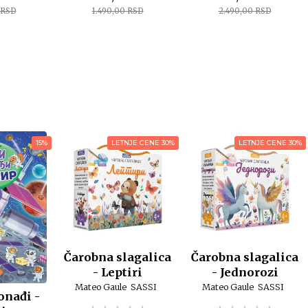
 RSD
1.490,00 RSD
2.490,00 RSD
15%
LETNJE CENE 30%
LETNJE CENE 30%
Čarobna slagalica
Čarobna slagalica
- Leptiri
- Jednorozi
Mateo Gaule
SASSI
Mateo Gaule
SASSI
onađi -