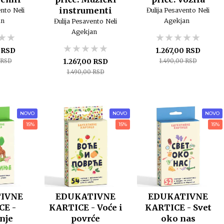
instrumenti
ento
Neli
Đulija Pesavento
Neli
an
Agekjan
Đulija Pesavento
Neli
Agekjan
★★
★★
★★
★★★★★
★★★★★
★★★★★
★★★★★
★★★★★
★★★★★
0 RSD
1.267,00 RSD
1.267,00 RSD
 RSD
1.490,00 RSD
1.490,00 RSD
NOVO
NOVO
NOVO
15%
15%
15%
IVNE
EDUKATIVNE
EDUKATIVNE
CE -
KARTICE - Voće i
KARTICE - Svet
nje
povrće
oko nas