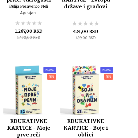
države i gradovi
Đulija Pesavento
Neli
Agekjan
★★★★★
★★★★★
★★★★★
★★★★★
★★★★★
★★★★★
1.267,00 RSD
424,00 RSD
1.490,00 RSD
499,00 RSD
NOVO
NOVO
15%
15%
EDUKATIVNE
EDUKATIVNE
KARTICE - Moje
KARTICE - Boje i
prve reči
oblici