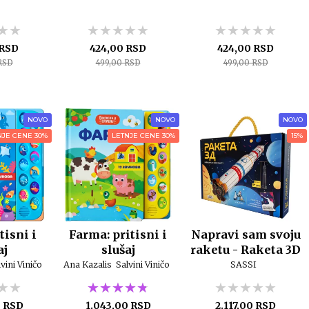
★★
★★
★★
★★★★★
★★★★★
★★★★★
★★★★★
★★★★★
★★★★★
 RSD
424,00 RSD
424,00 RSD
RSD
499,00 RSD
499,00 RSD
NOVO
NOVO
NOVO
NJE CENE 30%
LETNJE CENE 30%
15%
tisni i
Farma: pritisni i
Napravi sam svoju
aj
slušaj
raketu - Raketa 3D
vini Viničo
Ana Kazalis
Salvini Viničo
SASSI
★★
★★
★★
★★★★★
★★★★★
★★★★★
★★★★★
★★★★★
★★★★★
0 RSD
1.043,00 RSD
2.117,00 RSD