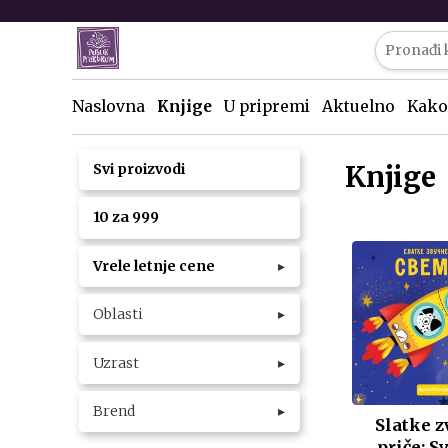
Naslovna
Knjige
U pripremi
Aktuelno
Kako
Knjige
Svi proizvodi
10 za 999
Vrele letnje cene
▸
Oblasti
▸
Uzrast
▸
Brend
▸
Slatke z
priče: S