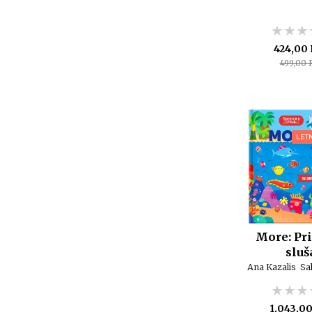
★★★
★★★
★★★
424,00
499,00 
LET
More: Pri
sluš
Ana Kazalis
Sal
★★★
★★★
★★★
1.043,0