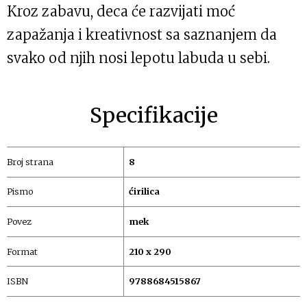
Kroz zabavu, deca će razvijati moć
zapažanja i kreativnost sa saznanjem da
svako od njih nosi lepotu labuda u sebi.
Specifikacije
Broj strana
8
Pismo
ćirilica
Povez
mek
Format
210 x 290
ISBN
9788684515867