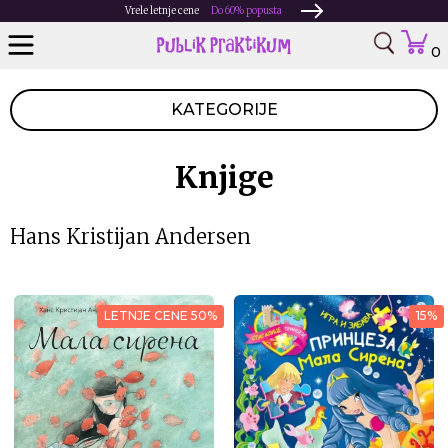
Vrele letnje cene
Do 60% popusta
0
KATEGORIJE
Knjige
Hans Kristijan Andersen
LETNJE CENE 50%
15%