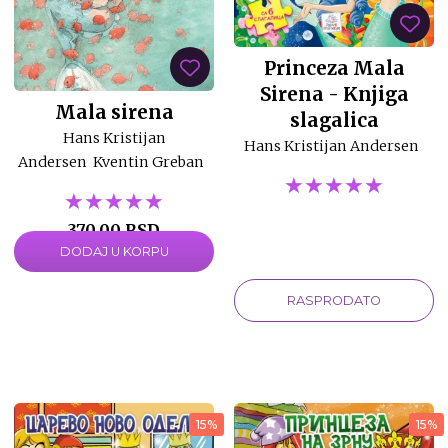
Princeza Mala
Sirena - Knjiga
Mala sirena
slagalica
Hans Kristijan
Hans Kristijan Andersen
Andersen
Kventin Greban
★★★★★
★★★★★
★★★★★
★★★★★
★★★★★
★★★★★
370,00 RSD
DODAJ U KORPU
740,00 RSD
RASPRODATO
15%
15%