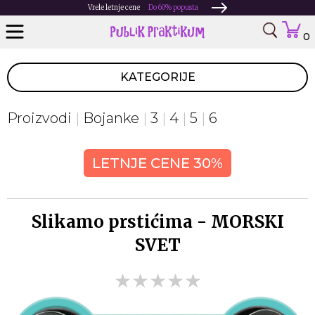
Vrele letnje cene
Do 60% popusta
0
KATEGORIJE
Proizvodi
Bojanke
3
4
5
6
LETNJE CENE 30%
Slikamo prstićima - MORSKI
SVET
★★★★★
★★★★★
★★★★★