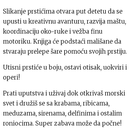
Slikanje prstićima otvara put detetu da se
upusti u kreativnu avanturu, razvija maštu,
koordinaciju oko-ruke i vežba finu
motoriku. Knjiga će podstaći mališane da
stvaraju prelepe šare pomoću svojih prstiju.
Utisni prstiće u boju, ostavi otisak, uokviri i
operi!
Prati uputstva i uživaj dok otkrivaš morski
svet i družiš se sa krabama, ribicama,
meduzama, sirenama, delfinima i ostalim
roniocima. Super zabava može da počne!