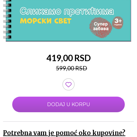
419,00 RSD
599,00 RSD
DODAJ U KORPU
Potrebna vam je pomoć oko kupovine?