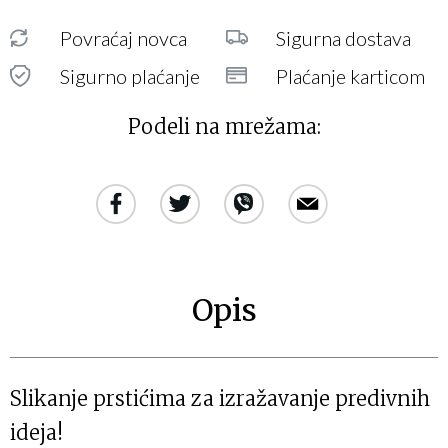
Povraćaj novca
Sigurna dostava
Sigurno plaćanje
Plaćanje karticom
Podeli na mrežama:
Opis
Slikanje prstićima za izražavanje predivnih
ideja!