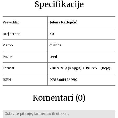
Specifikacije
Prevodilac
Jelena Radojičić
Broj strana
50
Pismo
ćirilica
Povez
tvrd
Format
200 x 209 (knjiga) + 190 x 75 (boje)
ISBN
9788661524950
Komentari (0)