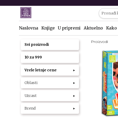
Naslovna
Knjige
U pripremi
Aktuelno
Kako 
Proizvodi
Svi proizvodi
10 za 999
Vrele letnje cene
▸
Oblasti
▸
Uzrast
▸
Brend
▸