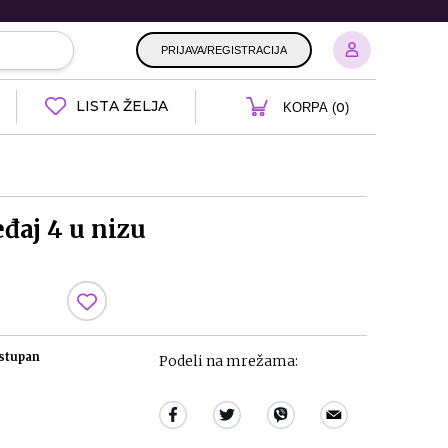
PRIJAVA/REGISTRACIJA
LISTA ŽELJA
0
KORPA (
)
đaj 4 u nizu
ostupan
Podeli na mrežama: