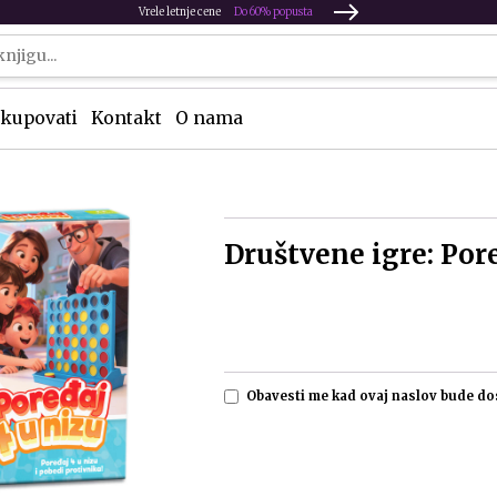
Vrele letnje cene
Do 60% popusta
kupovati
Kontakt
O nama
Društvene igre: Pore
Obavesti me kad ovaj naslov bude d