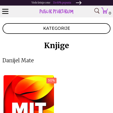
Vrele letnje cene
Do 60% popusta
0
KATEGORIJE
Knjige
Danijel Mate
50%