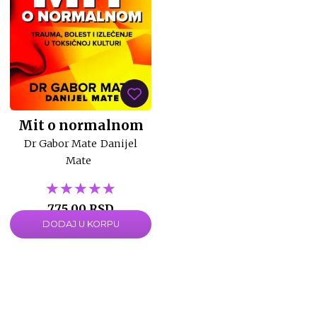
Mit o normalnom
Dr Gabor Mate
Danijel
Mate
★★★★★
★★★★★
★★★★★
775,00 RSD
DODAJ U KORPU
1.550,00 RSD