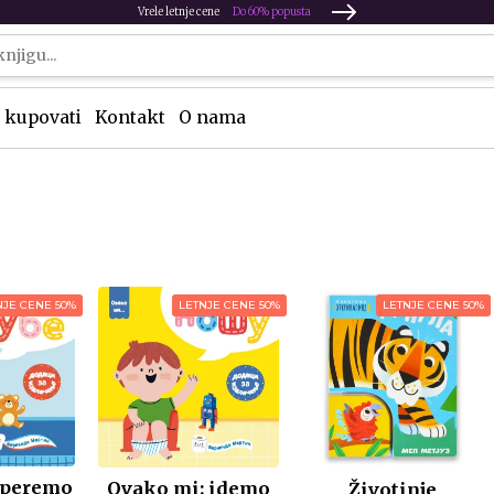
Vrele letnje cene
Do 60% popusta
 kupovati
Kontakt
O nama
NJE CENE 50%
LETNJE CENE 50%
LETNJE CENE 50%
 peremo
Ovako mi: idemo
Životinje