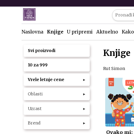
Naslovna
Knjige
U pripremi
Aktuelno
Kako
Knjige
Svi proizvodi
10 za 999
Rut Simon
Vrele letnje cene
▸
LET
Oblasti
▸
Uzrast
▸
Brend
▸
Ovako mi: