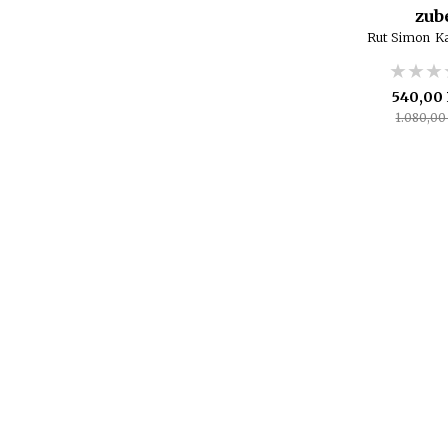
zub
Rut Simon
Ka
★★★
★★★
★★★
540,00
1.080,00