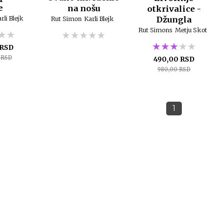
e
na nošu
otkrivalice -
Džungla
rli Blejk
Rut Simon
Karli Blejk
Rut Simons
Metju Skot
★★
★★
★★
★★★★★
★★★★★
★★★★★
★★★★★
★★★★★
★★★★★
 RSD
 RSD
490,00 RSD
980,00 RSD
1