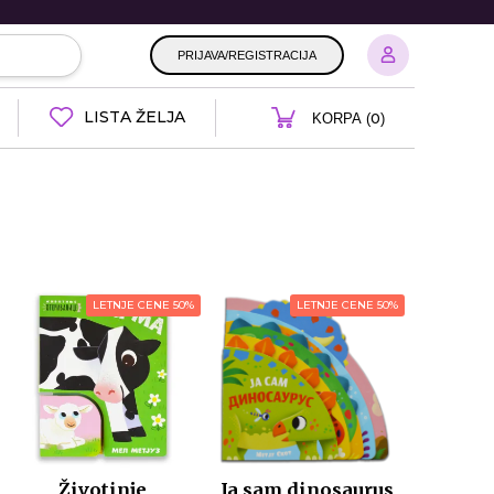
PRIJAVA/REGISTRACIJA
LISTA ŽELJA
0
KORPA (
)
LETNJE CENE 50%
LETNJE CENE 50%
Životinje
Ja sam dinosaurus